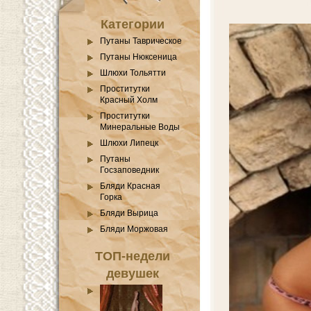
Категории
Путаны Таврическое
Путаны Нюксеница
Шлюхи Тольятти
Проститутки
Красный Холм
Проститутки
Минеральные Воды
Шлюхи Липецк
Путаны
Госзаповедник
Бляди Красная
Горка
Бляди Вырица
Бляди Моржовая
ТОП-недели
девушек