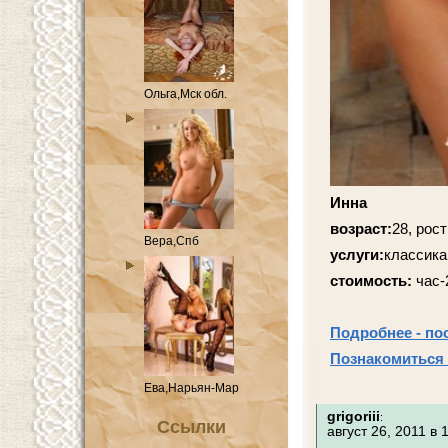
Ольга,Мск обл.
Инна
возраст:
28, рост
Вера,Спб
услуги:
классика
стоимость:
час-
Подробнее - по
Познакомиться 
Ева,Нарьян-Мар
grigoriii
:
Ссылки
август 26, 2011 в 