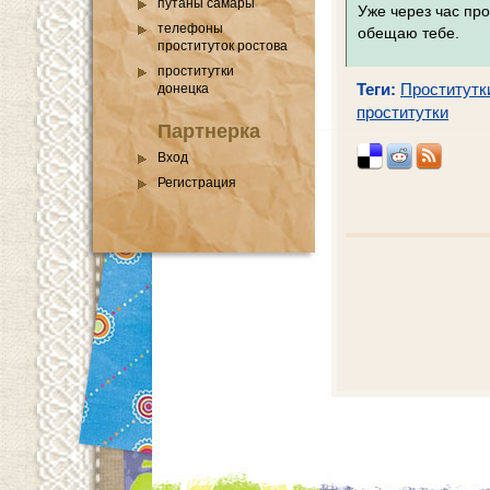
путаны самары
Уже через час про
телефоны
обещаю тебе.
проституток ростова
проститутки
Теги:
Проститутк
донецка
проститутки
Партнерка
Вход
Регистрация