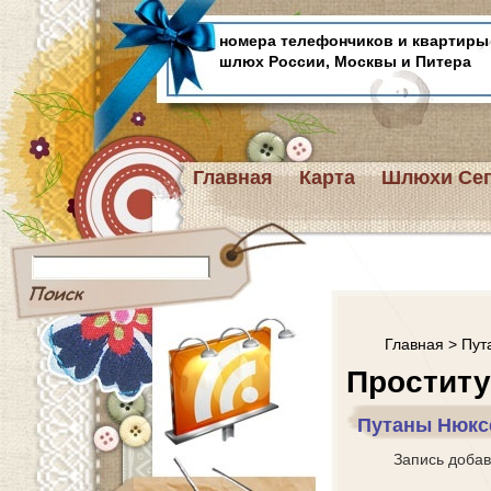
номера телефончиков и квартиры
шлюх России, Москвы и Питера
Главная
Карта
Шлюхи Сег
Главная
>
Пут
Проститу
Путаны Нюкс
Запись доба