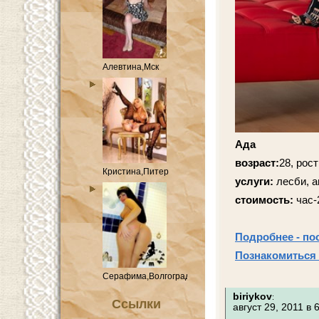
Алевтина,Мск
Ада
возраст:
28, рост
Кристина,Питер
услуги:
лесби, а
стоимость:
час-
Подробнее - по
Познакомиться 
Серафима,Волгоград
biriykov
:
Ссылки
август 29, 2011 в 