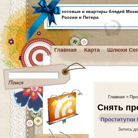
сотовые и квартиры блядей Моск
России и Питера
Главная
Карта
Шлюхи Сег
Главная
>
Про
Снять пр
Проститутки
Запись д