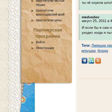
проститутки чистые
ты чё охуела што
пруды
проститутки
краснодарский край
medvedev
:
проститутки цены
август 25, 2011 в 
И если бы я сам н
Партнерская
уходит, когда я п
программа
Войти
Теги:
Липецке про
Регистрация
игрушки
,
бляди