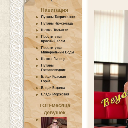
Навигация
Путаны Таврическое
Путаны Нюксеница
Шлюхи Тольятти
Проститутки
Красный Холм
Проститутки
Минеральные Воды
Шлюхи Липецк
Путаны
Госзаповедник
Бляди Красная
Горка
Бляди Вырица
Бляди Моржовая
ТОП-месяца
девушек