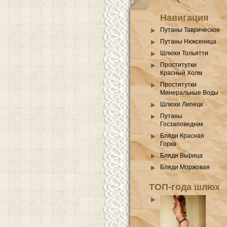
Навигация
Путаны Таврическое
Путаны Нюксеница
Шлюхи Тольятти
Проститутки
Красный Холм
Проститутки
Минеральные Воды
Шлюхи Липецк
Путаны
Госзаповедник
Бляди Красная
Горка
Бляди Вырица
Бляди Моржовая
ТОП-года шлюх