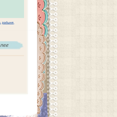
а
,
рабыня
,