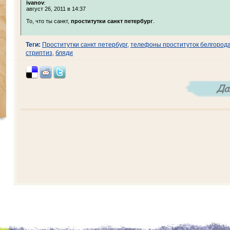
ivanov
:
август 26, 2011 в 14:37
То, что ты санкт,
проститутки санкт петербург
.
Теги:
Проститутки санкт петербург
,
телефоны проституток белгород
стриптиз
,
бляди