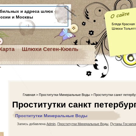
бильных и адреса шлюх
оссии и Москвы
Бляди Красная 
Шлюхи Тольятт
Карта
Шлюхи Сеген-Кюель
Главная
>
Проститутки Минеральные Воды
> Проститутки санкт петербу
Проститутки санкт петербур
Проститутки Минеральные Воды
Запись добавлена
Admin
,
Проститутки Минеральные Воды
,
Путаны Госзапо