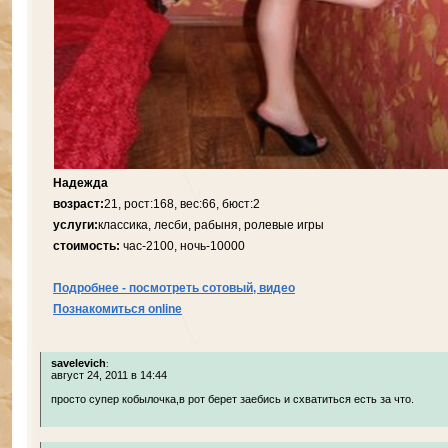
Надежда
возраст:
21, рост:168, вес:66, бюст:2
услуги:
классика, лесби, рабыня, ролевые игры
стоимость:
час-2100, ночь-10000
Подробнее - посмотреть сотовый, видео
Познакомиться online
savelevich
:
август 24, 2011 в 14:44
просто супер кобылочка,в рот берет заебись и схватиться есть за что.