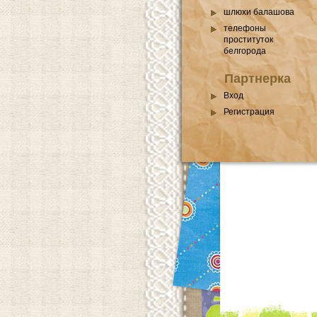
шлюхи балашова
телефоны
проституток
белгорода
Партнерка
Вход
Регистрация