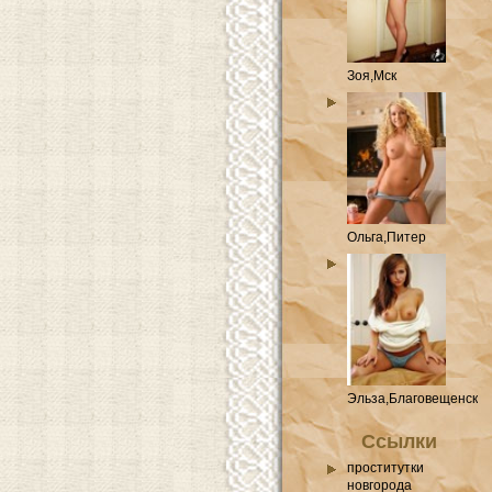
Зоя,Мск
Ольга,Питер
Эльза,Благовещенск
Ссылки
проститутки
новгорода