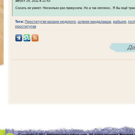
август 24, 2011 в 21:43
Сосать не умеет. Несколько раз прикусила. Но а так неплохо.. Я бы ещё трах
Теги:
Проститутки казани недорого
,
шлюхи кандалакши
,
рабыня
,
гос
проститутки
Copyright © 2011 delaneypopka.axfree.com. All rights reserved. Powered