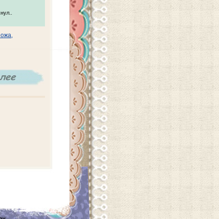
нул..
пожа
,
 by