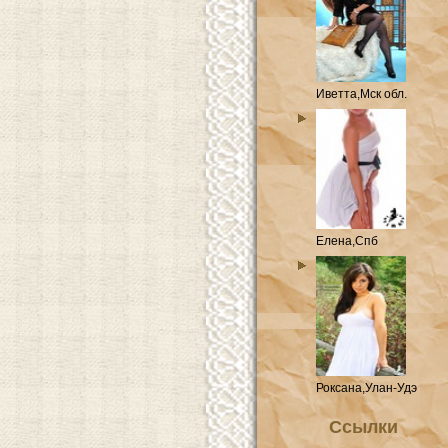
Иветта,Мск обл.
Елена,Спб
Роксана,Улан-Удэ
Ссылки