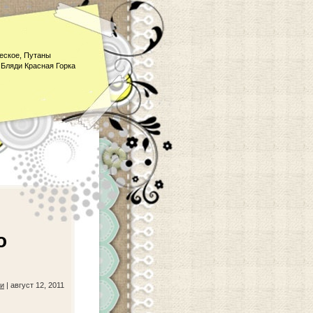
еское, Путаны
 Бляди Красная Горка
о
и
| август 12, 2011