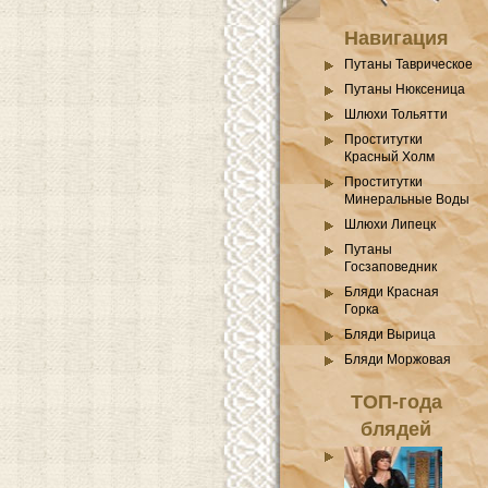
Навигация
Путаны Таврическое
Путаны Нюксеница
Шлюхи Тольятти
Проститутки
Красный Холм
Проститутки
Минеральные Воды
Шлюхи Липецк
Путаны
Госзаповедник
Бляди Красная
Горка
Бляди Вырица
Бляди Моржовая
ТОП-года
блядей