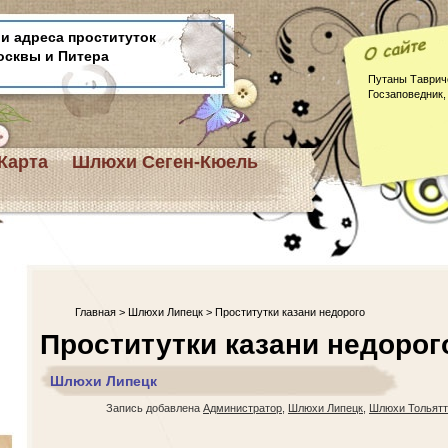
и адреса проституток
осквы и Питера
Путаны Таврич
Госзаповедник,
Карта
Шлюхи Сеген-Кюель
Главная
>
Шлюхи Липецк
> Проститутки казани недорого
Проститутки казани недорог
Шлюхи Липецк
Запись добавлена
Администратор
,
Шлюхи Липецк
,
Шлюхи Тольятт