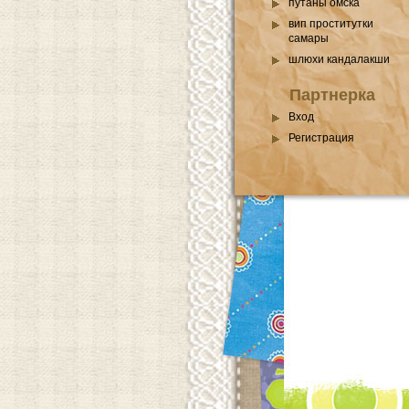
путаны омска
вип проститутки
самары
шлюхи кандалакши
Партнерка
Вход
Регистрация