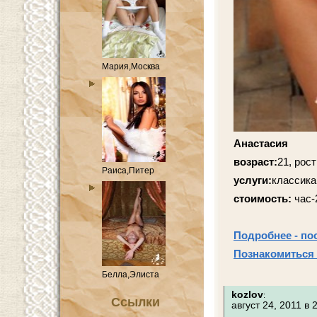
Мария,Москва
Анастасия
возраст:
21, рост
Раиса,Питер
услуги:
классика
стоимость:
час-
Подробнее - по
Познакомиться 
Белла,Элиста
kozlov
:
Ссылки
август 24, 2011 в 