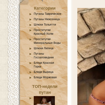
Категории
Путаны Таврическое
Путаны Нюксеница
Шлюхи Тольятти
Проститутки
Красный Холм
Проститутки
Минеральные Воды
Шлюхи Липецк
Путаны
Госзаповедник
Бляди Красная
Горка
Бляди Вырица
Бляди Моржовая
ТОП-недели
путан