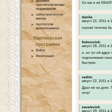
дешевые
Ох как я её ЕБА
проститутки москвы
индивидуалки
сайты проституток
danila
:
минска
август 22, 2011 в 
проститутки
охуная телочка бы
краснознаменск
Партнерская
fedorovich
:
программа
август 28, 2011 в 
Войти
н, но тут ей вдру
Регистрация
подгоняемая пани
быстрее.
vadim
:
август 22, 2011 в 
Драл её на днях. 
хочу!
savelevich
:
август 29, 2011 в 