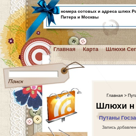
номера сотовых и адреса шлюх Р
Питера и Москвы
Главная
Карта
Шлюхи Сег
Главная
>
Пут
Шлюхи н
Путаны Госз
Запись добавле